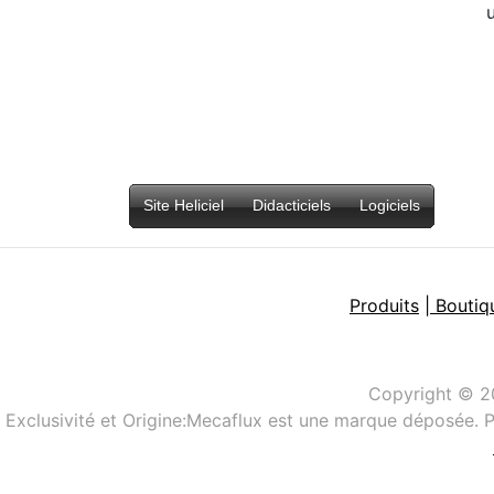
u
Site Heliciel
Didacticiels
Logiciels
Produits
| Boutiq
Copyright © 
Exclusivité et Origine:Mecaflux est une marque déposée. P