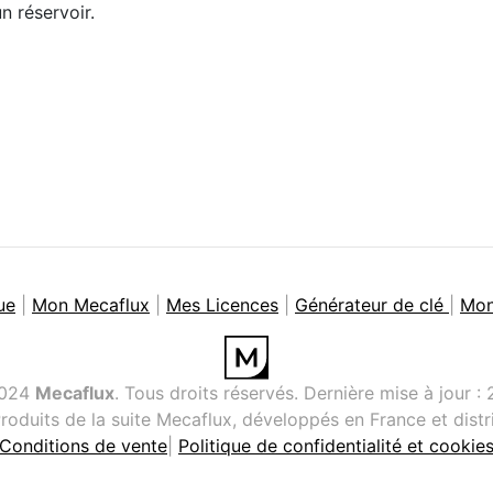
n réservoir.
ue
|
Mon Mecaflux
|
Mes Licences
|
Générateur de clé
|
Mon
2024
Mecaflux
. Tous droits réservés. Dernière mise à jour :
roduits de la suite Mecaflux, développés en France et dist
Conditions de vente
|
Politique de confidentialité et cookie