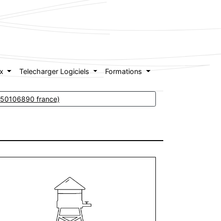
ex
Telecharger Logiciels
Formations
 0450106890 france)