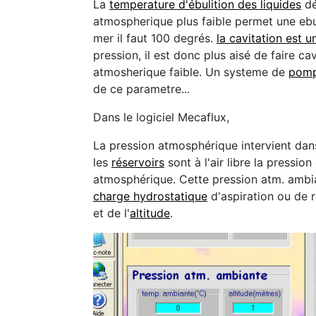
La
temperature d'ébulition des liquides
dé
atmospherique plus faible permet une ebul
mer il faut 100 degrés.
la cavitation est u
pression, il est donc plus aisé de faire ca
atmosherique faible. Un systeme de
pom
de ce parametre...
Dans le logiciel Mecaflux,
La pression atmosphérique intervient dan
les
réservoirs
sont à l'air libre la pression
atmosphérique. Cette pression atm. ambia
charge hydrostatique
d'aspiration ou de 
et de l'
altitude
.