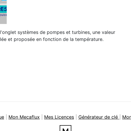
l'onglet systèmes de pompes et turbines, une valeur
ulée et proposée en fonction de la température.
ue
|
Mon Mecaflux
|
Mes Licences
|
Générateur de clé
|
Mon